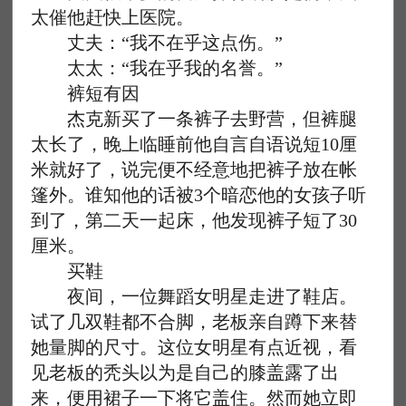
太催他赶快上医院。
丈夫：“我不在乎这点伤。”
太太：“我在乎我的名誉。”
裤短有因
杰克新买了一条裤子去野营，但裤腿
太长了，晚上临睡前他自言自语说短10厘
米就好了，说完便不经意地把裤子放在帐
篷外。谁知他的话被3个暗恋他的女孩子听
到了，第二天一起床，他发现裤子短了30
厘米。
买鞋
夜间，一位舞蹈女明星走进了鞋店。
试了几双鞋都不合脚，老板亲自蹲下来替
她量脚的尺寸。这位女明星有点近视，看
见老板的秃头以为是自己的膝盖露了出
来，便用裙子一下将它盖住。然而她立即