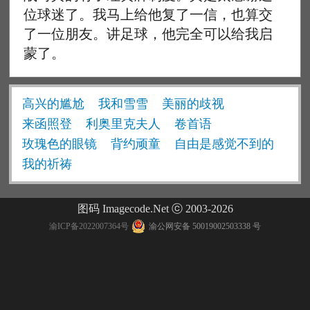
位球迷了。我马上给他复了一信，也算交
了一位朋友。讲足球，他完全可以给我启
蒙了。
高兴的尴尬
我和雪雪
美丽的歧视
来函照登
利奥里克夫人
卷首语
玫瑰色的眼镜
背约顽童
自由是感觉不到的
我的祈祷
图码 Imagecode.Net ⓒ 2003-2026
渝ICP备2022007364号
渝公网安备 50019002503338 号