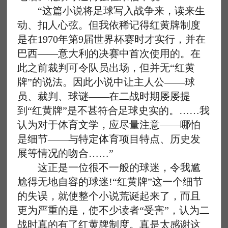
“这篇小说将足球写入战争来，读来生
动、扣人心弦。但我依稀记得红黄牌制度
是在1970年第9届世界杯赛时才实行，并在
巴西——意大利的决赛中首次使用的。在
此之前裁判可令队员出场，但并无“红黄
牌”的说法。因此小说中让主人公——球
员、裁判、球谜——在二战时期屡屡提
到“红黄牌”是不甚符合足球史实的。……我
认为对于体育文学，应尽量注意——哪怕
是细节——与特定体育项目特点、历史发
展等情况的吻合……”
这正是一位很不一般的球迷，令我尴
尬得无地自容的球迷!“红黄牌”这一个细节
的失误，就使整个小说荒诞起来了，而且
更为严重的是，使不少读者“受害”，认为二
战时真的有了红黄牌制度。真是太感谢这