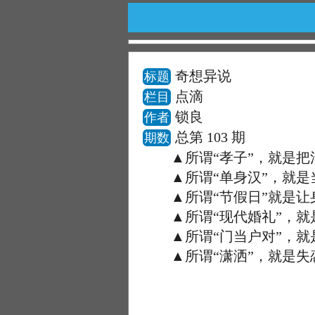
奇想异说
标题
点滴
栏目
锁良
作者
总第 103 期
期数
▲所谓“孝子”，就是把
▲所谓“单身汉”，就是
▲所谓“节假日”就是让
▲所谓“现代婚礼”，就
▲所谓“门当户对”，就
▲所谓“潇洒”，就是失