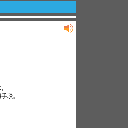
水。
用手段。