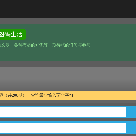
图码生活
的文章，各种有趣的知识等，期待您的订阅与参与
文字内容（共200期），查询最少输入两个字符