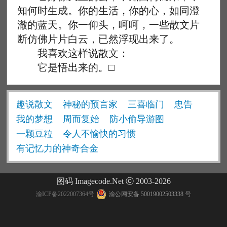
知何时生成。你的生活，你的心，如同澄
澈的蓝天。你一仰头，呵呵，一些散文片
断仿佛片片白云，已然浮现出来了。
我喜欢这样说散文：
它是悟出来的。□
趣说散文
神秘的预言家
三喜临门
忠告
我的梦想
周而复始
防小偷导游图
一颗豆粒
令人不愉快的习惯
有记忆力的神奇合金
图码 Imagecode.Net ⓒ 2003-2026
渝ICP备2022007364号
渝公网安备 50019002503338 号