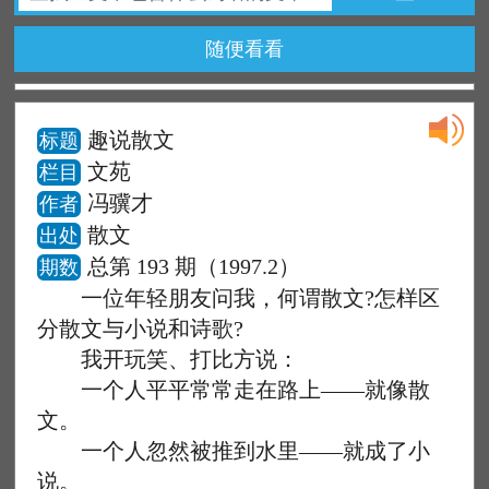
随便看看
趣说散文
标题
文苑
栏目
冯骥才
作者
散文
出处
总第 193 期（1997.2）
期数
一位年轻朋友问我，何谓散文?怎样区
分散文与小说和诗歌?
我开玩笑、打比方说：
一个人平平常常走在路上——就像散
文。
一个人忽然被推到水里——就成了小
说。