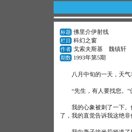
佛里介伊射线
标题
科幻之窗
栏目
戈索夫斯基 魏镇轩
作者
1993年第5期
期数
八月中旬的一天，天气非
“先生，有人要找您。”佣
我的心象被刺了一下。佛
了，我的直觉告诉我这绝非