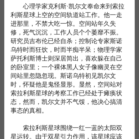
心理学家克利斯·凯尔文奉命来到索拉
利斯星球上空的空间轨道站工作。他一走
进那里，不禁大吃一惊。空间站年久失
修，死气沉沉，工作人员个个萎靡不振。
研究员吉布伦已经自杀；控制论专家斯诺
乌特时而狂饮，时而半痴半呆；物理学家
萨托利斯博士则深居简出，喜欢躲在自己
的卧室里；一个裸体黑人女子像幽灵在空
间站里忽隐忽现。斯诺乌特初见凯尔文
时，怀疑他是鬼怪显形。显然，空间站对
索拉利斯星球的考察工作已经处于瘫痪状
态，然而，凯尔文并不气馁，他决心搞清
事态的真相。
索拉利斯星球围绕一红一蓝的太阳双
星运转。由于双星引力作用，该星球应该