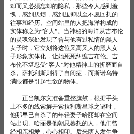
却而又必须忘却的隐私，那些令人感到羞
愧，感到厌烦，感到压抑以至不愿回想的
往事和经历。空间站里的人把海洋构成的
实体称之为“客人”。当神秘的海洋从吉布伦
的灵魂深处发现了曾与他有过私情的黑人
女子时，它立刻将这位又高又大的黑人女
子形象实体化，让她死死纠缠吉布伦。吉
布伦不堪忍受“客人”对他精神上的折磨而自
杀。萨托利斯则得了自闭症，而斯诺乌特
满眼都是引起性欲的物体。
正当凯尔文准备重整旗鼓，根据手头
上不多的线索解开索拉利斯星球之谜时，
他那早已自杀了的年轻妻子哈丽却在空间
站出现。哈丽是他朝思暮想的人，他们曾
经相亲相爱，心心相印。后来两人发生争