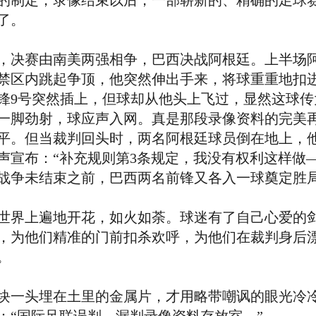
制定，录像结束以后，一部崭新的、精确的足球赛
了。
决赛由南美两强相争，巴西决战阿根廷。上半场阿
加禁区内跳起争顶，他突然伸出手来，将球重重地扣
锋9号突然插上，但球却从他头上飞过，显然这球传
一脚劲射，球应声入网。真是那段录像资料的完美
1平。但当裁判回头时，两名阿根廷球员倒在地上，
声宣布：“补充规则第3条规定，我没有权利这样做
的战争未结束之前，巴西两名前锋又各入一球奠定胜
界上遍地开花，如火如荼。球迷有了自己心爱的剑
，为他们精准的门前扣杀欢呼，为他们在裁判身后
。
一头埋在土里的金属片，才用略带嘲讽的眼光冷冷