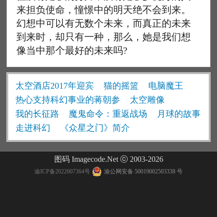
来担负使命，憧憬中的明天绝不会到来。
幻想中可以有无数个未来，而真正的未来
到来时，却只有一种，那么，她是我们想
像当中那个最好的未来吗?
太空酒店2017年迎宾
猫的摇篮
电脑魔王
热心支持科幻事业的蒋朝参
太空雕像
我的长征路
魔鬼命令：重返战场
月球的故事
走进科幻
《众星之门》简介
图码 Imagecode.Net ⓒ 2003-2026
渝ICP备2022007364号
渝公网安备 50019002503338 号