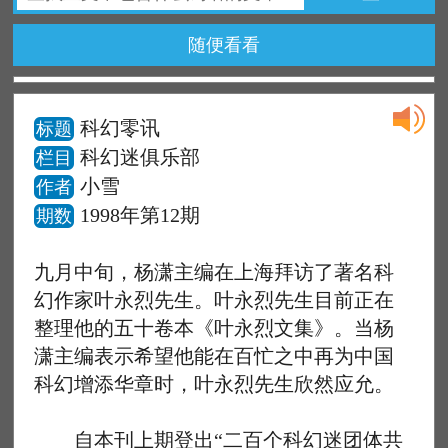
随便看看
科幻零讯
标题
科幻迷俱乐部
栏目
小雪
作者
1998年第12期
期数
九月中旬，杨潇主编在上海拜访了著名科
幻作家叶永烈先生。叶永烈先生目前正在
整理他的五十卷本《叶永烈文集》。当杨
潇主编表示希望他能在百忙之中再为中国
科幻增添华章时，叶永烈先生欣然应允。
自本刊上期登出“二百个科幻迷团体共