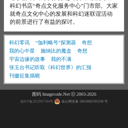
科幻书店“奇点文化服务中心”门市部。大家
就奇点文化中心的发展和科幻迷联谊活动
的前景进行了有益的探讨。
科幻零讯
“伽利略号”探测器
奇想
我的心中星
施纳比的魔盒
奇想
宇宙边缘的故事
我的不满
张玉台书记听取《科幻世界》的汇报
刊徽征集揭晓
图码 Imagecode.Net ⓒ 2003-2026
渝ICP备2022007364号
渝公网安备 50019002503338 号