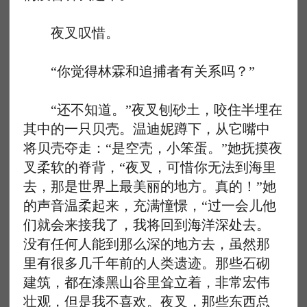
夜叉叹惜。
“你觉得林霖和追捕者有关系吗？”
“还不知道。”夜叉刨砂土，咬住半埋在
其中的一只贝壳。温迪妮蹲下，从它嘴中
将贝壳夺走：“是空壳，小笨蛋。”她抚摸夜
叉柔软的脊背，“夜叉，可惜你无法到海里
去，那是世界上最美丽的地方。真的！”她
的声音温柔起来，充满憧憬，“过一会儿他
们就会来接我了，我将回到海洋深处去。
没有任何人能到那么深的地方去，虽然那
里有很多几千年前的人类遗迹。那些石砌
建筑，都在漆黑山谷里耸立着，非常宏伟
壮观，但是我不喜欢。夜叉，那些东西总