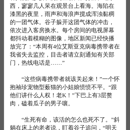
西，寥寥几人呆在观景台上看海。海陷在
漆黑的夜里，雨声和海浪声搅成浑浊黏稠
的一团气体。谷子躲开这团气体的冲击，
依次进入客房换水。每个房间的电视屏幕
都抖动着模糊的图像，地区新闻已经快播
放完了：“本周有4位艾斯亚克病毒携带者在
我省失去监控，目击者请立刻通知有关部
门，热线电话是……”
“这些病毒携带者就该关起来！”一个怀
抱袖珍宠物型薮猫的小姑娘愤愤不平。“跟
他们讲什么人权！老K！”下巴上有3层赘
肉，磕着瓜子的男子嚷。
“生死有命，该活的怎么也死不了。”斜
躺在床上的老者说，盯着谷子追问，“明天