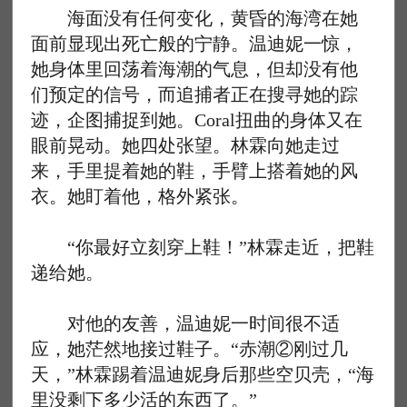
海面没有任何变化，黄昏的海湾在她
面前显现出死亡般的宁静。温迪妮一惊，
她身体里回荡着海潮的气息，但却没有他
们预定的信号，而追捕者正在搜寻她的踪
迹，企图捕捉到她。Coral扭曲的身体又在
眼前晃动。她四处张望。林霖向她走过
来，手里提着她的鞋，手臂上搭着她的风
衣。她盯着他，格外紧张。
“你最好立刻穿上鞋！”林霖走近，把鞋
递给她。
对他的友善，温迪妮一时间很不适
应，她茫然地接过鞋子。“赤潮②刚过几
天，”林霖踢着温迪妮身后那些空贝壳，“海
里没剩下多少活的东西了。”