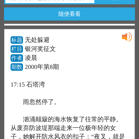
随便看看
无处躲避
标题
银河奖征文
栏目
凌晨
作者
2000年第8期
期数
17:15 石塔湾
雨忽然停了。
汹涌颠簸的海水恢复了往常的平静。
从废弃防波堤那端走来一位极年轻的女
子，她解开防水风衣的扣子：“夜叉，就是