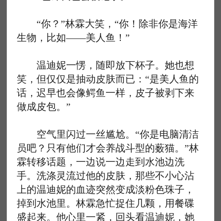
“你？”林霖大笑，“你！除非你是海洋
生物，比如——美人鱼！”
温迪妮一愣，随即放下杯子。她也想
笑，但仅仅是抽动皮肤而已：“是美人鱼的
话，迟早也会像鳄鱼一样，皮子被剥下来
做成皮包。”
空气里闪过一丝尴尬。“你是电脑清洁
员吧？只有他们才会养战斗型的薮猫。”林
霖转移话题，一边说一边走到水池边洗
手。洗涤灵流过他的皮肤，那些不小心沾
上的温迪妮的血迹突然变成淡粉色珠子，
掉到水池里。林霖急忙捉住几颗，用餐碟
盛起来。他心里一紧，回头看温迪妮，她