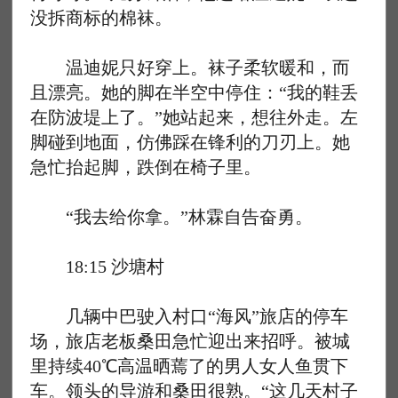
没拆商标的棉袜。
温迪妮只好穿上。袜子柔软暖和，而
且漂亮。她的脚在半空中停住：“我的鞋丢
在防波堤上了。”她站起来，想往外走。左
脚碰到地面，仿佛踩在锋利的刀刃上。她
急忙抬起脚，跌倒在椅子里。
“我去给你拿。”林霖自告奋勇。
18:15 沙塘村
几辆中巴驶入村口“海风”旅店的停车
场，旅店老板桑田急忙迎出来招呼。被城
里持续40℃高温晒蔫了的男人女人鱼贯下
车。领头的导游和桑田很熟。“这几天村子