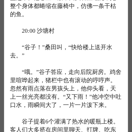
整个身体都蜷缩在藤椅中，仿佛一条干枯
的鱼。
20:00 沙塘村
“谷子！”桑田叫，“快给楼上送开水
去。”
“哦。”谷子答应，走向后院厨房。鸡舍
里喧哗起来，猪栏中也有滚动的哼哼声。
忽然有雨点落在男孩头上，他仰头看，天
上一丝光亮都没有。“又下雨！”他冲空中吐
口水，雨瞬间大了，一片一片泼下来。
谷子提着6个灌满了热水的暖瓶上楼。
客人们大多挤在房间里聊天、打牌、吃东