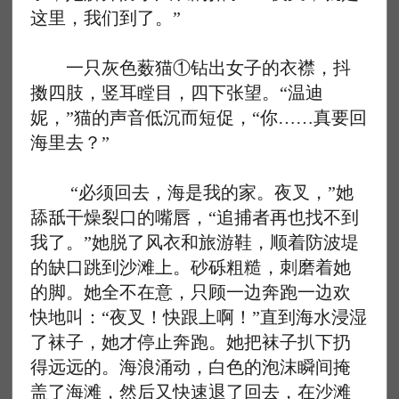
这里，我们到了。”
一只灰色薮猫①钻出女子的衣襟，抖
擞四肢，竖耳瞠目，四下张望。“温迪
妮，”猫的声音低沉而短促，“你……真要回
海里去？”
“必须回去，海是我的家。夜叉，”她
舔舐干燥裂口的嘴唇，“追捕者再也找不到
我了。”她脱了风衣和旅游鞋，顺着防波堤
的缺口跳到沙滩上。砂砾粗糙，刺磨着她
的脚。她全不在意，只顾一边奔跑一边欢
快地叫：“夜叉！快跟上啊！”直到海水浸湿
了袜子，她才停止奔跑。她把袜子扒下扔
得远远的。海浪涌动，白色的泡沫瞬间掩
盖了海滩，然后又快速退了回去，在沙滩