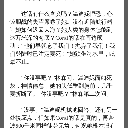
这话有什么含义吗？温迪妮惶恐，心
惊胆战的失望席卷了她。没有近陆航行器
让她如何返回大海？她人类的身体怎能到
达万米深的海底？Coral的话在耳边颤
动：“他们早就忘了我们！抛弃了我们！我
们登陆时已注定要死！”她跌坐海水里，眩
晕不止。
“你没事吧？”林霖问。温迪妮面如死
灰，神情倦怠，她的头低垂到胸前，几乎
要折断了。“你没事吧？”林霖第二次问。
“没事。”温迪妮机械地回答。还有另一
处接应点，但如果Coral的话是真的，再奔
波500千米同样徒劳无益，何况她根本没有