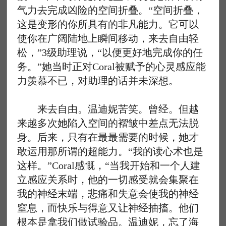
气力去完成凶险的空间折叠。“空间折叠，
这是变形的你所具有的非凡能力。它可以
使你在广阔陆地上瞬间移动，来去自由轻
松，”3级助理说，“以便更好地完成你的任
务。”她当时正对Coral被赋予的心灵感应能
力羡慕不已，对助理的话并未深想。
来去自由。温迪妮苦笑。曾经。但越
来越多次她陷入空间的褶皱中差点无法脱
身。后来，只有在最最需要的时候，她才
敢运用那所谓的超能力。“我的读心术也是
这样。”Coral感慨，“当我开始和一个人建
立感应关系时，他的一切感受就会集聚在
我的神经末端，悲痛和失意会使我的神经
窒息，而快乐与得意又让神经抽搐。他们
根本是拿我们做试验品。温迪妮，忘了海