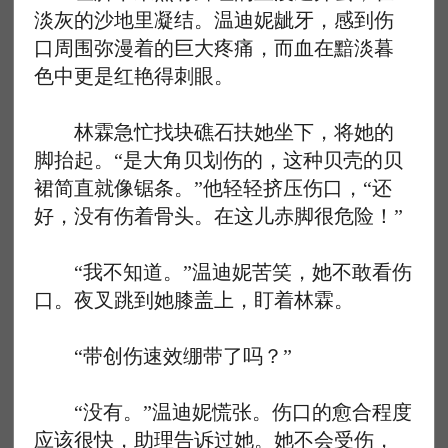
淡灰的沙地里凝结。温迪妮龇牙，感到伤
口周围弥漫着的巨大疼痛，而血在黯淡暮
色中更是红艳得刺眼。
林霖急忙找块礁石扶她坐下，将她的
脚抬起。“是大角贝划伤的，这种贝壳的贝
裙简直就像锯条。”他轻轻挤压伤口，“还
好，没有伤着骨头。在这儿赤脚很危险！”
“我不知道。”温迪妮苦笑，她不敢看伤
口。夜叉跳到她膝盖上，盯着林霖。
“带创伤速效绷带了吗？”
“没有。”温迪妮慌张。伤口的愈合程度
应该很快，助理告诉过她。她不会受伤，