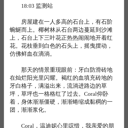
18:03 监测站
房屋建在一人多高的石台上，有石阶
蜿蜒而上。椰树林从石台两边蔓延到沙滩
上，石台上下三叶花正热热闹闹地开着红
花。花枝垂到白色的石头上，摇曳摆动，
仿佛鲜血在滴淌。
那天的情景重现眼前：牙白防滑砖地
在灿烂阳光里闪耀。褐红的血填充砖地的
牙白格子，满溢出来，流淌进路边的草
坪，草坪也一格格红了过去。Coral仰卧
着，身体渐渐僵硬，渐渐蜷缩成黏稠的一
团，渐渐浆化。
Coral，温迪妮心里叹惜，我亲爱的朋