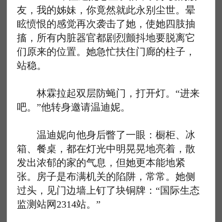
友，我的姊妹，你竟然就此永别尘世。晕
眩愤恨的感觉再次袭击了她，使她四肢抽
搐，所有内脏器官都剧烈颤抖地要脱离它
们原来的位置。她急忙扶住门廊的柱子，
站稳。
林霖拉起双层防蝇门，打开灯。“进来
吧。”他转身邀请温迪妮。
温迪妮向他身后瞥了一眼：橱柜、冰
箱、餐桌，都在灯光中明晃晃地亮着，散
发出浓郁的家的气息，但她更本能地紧
张。房子是布满机关的陷阱，常常。她侧
过头，见门边墙上钉了块铜牌：“国际生态
监测站网2314站。”