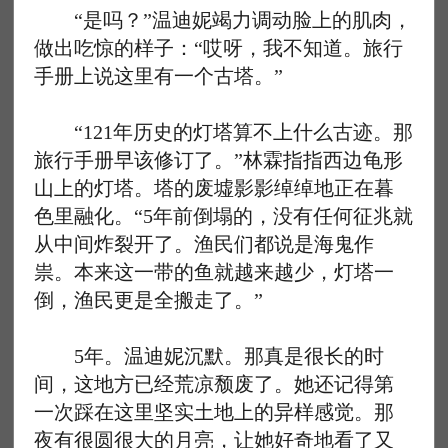
“是吗？”温迪妮竭力调动脸上的肌肉，
做出吃惊的样子：“哎呀，我不知道。旅行
手册上说这里有一个古塔。”
“121年历史的灯塔算不上什么古迹。那
旅行手册早该修订了。”林霖指指西边龟形
山上的灯塔。塔的废墟影影绰绰地正在暮
色里融化。“5年前倒塌的，没有任何征兆就
从中间炸裂开了。渔民们都说是海鬼作
祟。本来这一带的鱼就越来越少，灯塔一
倒，渔民更是全搬走了。”
5年。温迪妮沉默。那真是很长的时
间，这地方已经荒凉颓废了。她还记得第
一次踩在这里坚实土地上的异样感觉。那
夜有很圆很大的月亮，让她好奇地看了又