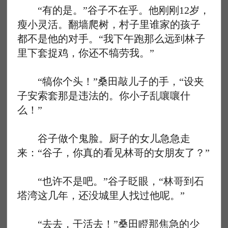
“有的是。”谷子不在乎。他刚刚12岁，
瘦小灵活。翻墙爬树，村子里谁家的孩子
都不是他的对手。“我下午跑那么远到林子
里下套捉鸡，你还不犒劳我。”
“犒你个头！”桑田敲儿子的手，“设夹
子安索套那是违法的。你小子乱嚷嚷什
么！”
谷子做个鬼脸。厨子的女儿急急走
来：“谷子，你真的看见林哥的女朋友了？”
“也许不是吧。”谷子眨眼，“林哥到石
塔湾这几年，还没城里人找过他呢。”
“去去，干活去！”桑田瞪那焦急的少