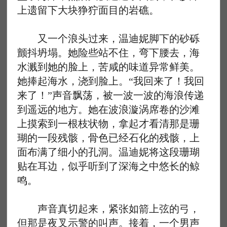
上遗留下大块狰狞面目的岩礁。
又一个浪头过来，温迪妮脚下的砂砾
颤抖坍塌。她险些站不住，弯下腰去，海
水溅到她的脸上，苦咸的味道异常鲜美。
她捧起海水，浇到脸上。“我回来了！我回
来了！”声音飘荡，被一波一波的海浪传递
到遥远的地方。她在波浪漩涡席卷的沙滩
上摸索到一根枝状物，拿起才看清那是珊
瑚的一段残骸，骨色已经石化的残骸，上
面布满了细小的孔洞。温迪妮将这段珊瑚
贴在耳边，似乎听到了深海之中悠长的鲸
鸣。
声音真切起来，紧张如箭上弦的弓，
但那是夜叉示警的叫声。接着，一个男声