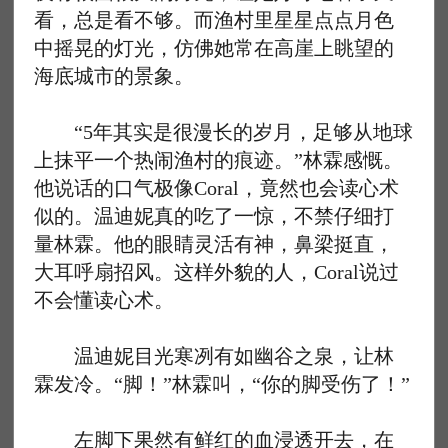
看，总是看不够。而渔村里星星点点月色
中摇晃的灯光，仿佛她常在高崖上眺望的
海底城市的景象。
“5年其实是很漫长的岁月，足够从地球
上抹平一个热闹渔村的痕迹。”林霖感慨。
他说话的口气极像Coral，竟然也会读心术
似的。温迪妮真的吃了一惊，不禁仔细打
量林霖。他的眼睛灵活有神，鼻梁挺直，
大耳呼扇招风。这样外貌的人，Coral说过
不会懂读心术。
温迪妮目光寒冽有如幽谷之泉，让林
霖发冷。“脚！”林霖叫，“你的脚受伤了！”
左脚下果然有鲜红的血浸透开去，在