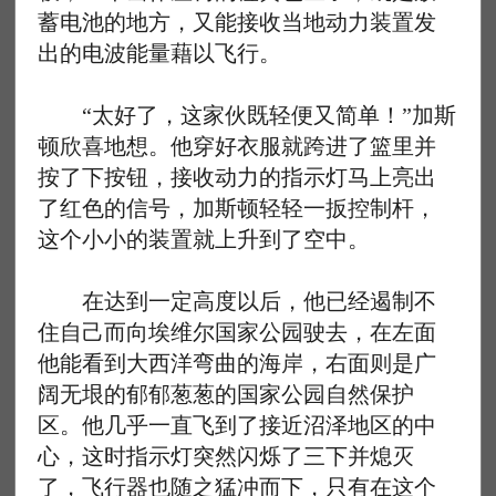
蓄电池的地方，又能接收当地动力装置发
出的电波能量藉以飞行。
“太好了，这家伙既轻便又简单！”加斯
顿欣喜地想。他穿好衣服就跨进了篮里并
按了下按钮，接收动力的指示灯马上亮出
了红色的信号，加斯顿轻轻一扳控制杆，
这个小小的装置就上升到了空中。
在达到一定高度以后，他已经遏制不
住自己而向埃维尔国家公园驶去，在左面
他能看到大西洋弯曲的海岸，右面则是广
阔无垠的郁郁葱葱的国家公园自然保护
区。他几乎一直飞到了接近沼泽地区的中
心，这时指示灯突然闪烁了三下并熄灭
了，飞行器也随之猛冲而下，只有在这个