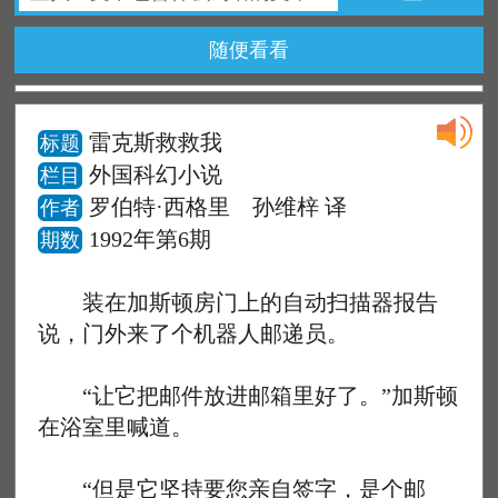
随便看看
雷克斯救救我
标题
外国科幻小说
栏目
罗伯特·西格里 孙维梓 译
作者
1992年第6期
期数
装在加斯顿房门上的自动扫描器报告
说，门外来了个机器人邮递员。
“让它把邮件放进邮箱里好了。”加斯顿
在浴室里喊道。
“但是它坚持要您亲自签字，是个邮