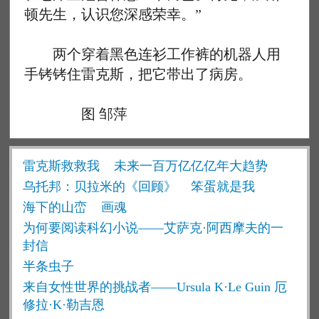
顿先生，认识您深感荣幸。”
两个穿着黑色连衫工作裤的机器人用
手铐铐住雷克斯，把它带出了病房。
图 邹萍
雷克斯救救我
未来一百万亿亿亿年大趋势
乌托邦：贝拉米的《回顾》
笨蛋就是我
海下的山峦
画魂
为何要阅读科幻小说——艾萨克·阿西摩夫的一
封信
半条虫子
来自女性世界的挑战者——Ursula K·Le Guin 厄
修拉·K·勒吉恩