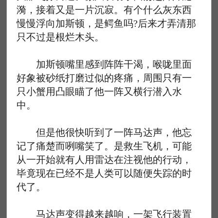
漪，接着又是一片沉寂。有个什么灰东西
慢慢浮向加斯顿，是鳄鱼吗?后来才弄清那
只不过是根烂木头。
加斯顿嘴里感到阵阵干渴，喉咙里面
好象被砂纸打磨过似的疼痛，周围只有一
只小蟹用凸眼瞄了他一阵又横行潜入水
中。
但是他很快听到了一阵马达声，他忘
记了痛楚而咧嘴笑了。是救生飞机，可能
从一开始就有人用雷达在注视他的行动，
毕竟现在已经不是人类可以随便失踪的时
代了。
马达声变得越来越响，一架飞行装置