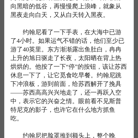
向黑暗的低谷，再慢慢爬上浪峰，就象从
黑夜走向白天，又从白天转入黑夜。
约翰尼看了一下手表，在大海中已游
了4小时。如果运气不错的话，他们至少已
游了40英里。东方渐渐露出鱼肚白，冉冉
上升的旭日驱走了长夜，太阳晒在背上热
烘烘的。他按了一下“停”的按钮，该让苏西
休息一下了，让它觅食吃早餐。约翰尼跳
下冲浪板，游到前面，给苏西解开了挽具
——苏西高高兴兴地走了，还一再跃入空
中，表示它的兴奋之情。眼前看不见斯普
特尼克的影子，也许它在什么地方抓鱼
吃。
约翰尼把脸罩推到额头上，整个晚