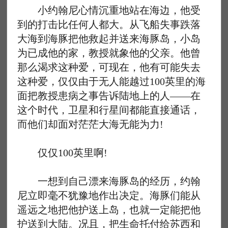
小约翰尼心情沉重地站在海边，他受
到的打击比任何人都大。从飞船失事跌落
大海到海豚把他救起并送来海豚岛，小岛
为已成他的家，教授就象他的父亲。他曾
那么渴求这种爱，可现在，他有可能失去
这种爱，仅仅由于无人能越过100英里的海
面把教授患病之事告诉陆地上的人——在
这个时代，卫星和行星间都能直接通话，
而他们却面对茫茫大海无能为力!
仅仅100英里啊!
一想到自己漂来海豚岛的经历，约翰
尼立即毫不犹豫地作出决定。海豚们能从
遥远之地把他护送上岛，也就一定能把他
护送到大陆。况且，把生命托付给苏西和