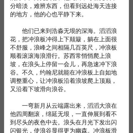
分暗淡，难辨东西，但看到远处海天连接
的地方，他的心也平静下来。
他们已来到浩淼无垠的深海。滔滔浪
花，把冲浪板冲得上下颠簸，躺在上面很
不舒服，浪峰之间相隔几百英尺，冲浪板
顺着滚滚海浪滑行。苏西常悄悄爬上浪
坡，在浪头上停留一会儿，再急速冲下浪
谷。不久，约翰尼就能在冲浪板上自如地
调整重心，让冲浪板沿着浪坡爬上顶巅，
又沿着下坡滑向浪谷。
一弯新月从云端露出来，滔滔大浪在
他四周翻滚，绵延无垠，一直伸展到看不
到尽头的夜色中去。浪头在月光下发出闪
闪银光，使浪谷显得更为幽森。冲浪板滑