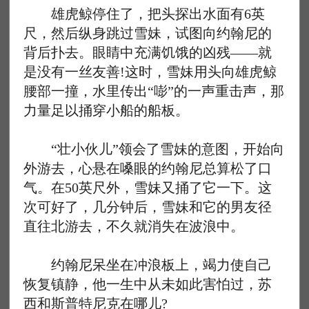
雄虎鲸停住了，把头探出水面有6英
尺，然后纵身跳过雪妹，试图向约翰尼的
背后扑去。眼睛中充满饥饿的凶残——就
是没有一丝友善!这时，雪妹用头向雄虎鲸
腰部一撞，水里传出“嘭”的一声重击声，那
力量足以捅穿小船的船板。
“壮小伙儿”领会了雪妹的意图，开始向
外游去，心悬在嗓眼的约翰尼总算松了口
气。在50英尺外，雪妹又捅了它一下。这
次可好了，几分钟后，雪妹和它的男友径
直往北游去，不久就消失在波浪中。
约翰尼呆坐在冲浪板上，竭力使自己
恢复镇静，他一生中从未如此害怕过，苏
西和斯普特尼克在哪儿?