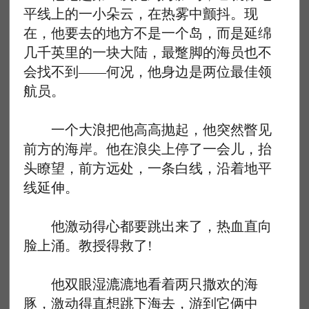
平线上的一小朵云，在热雾中颤抖。现
在，他要去的地方不是一个岛，而是延绵
几千英里的一块大陆，最蹩脚的海员也不
会找不到——何况，他身边是两位最佳领
航员。
一个大浪把他高高抛起，他突然瞥见
前方的海岸。他在浪尖上停了一会儿，抬
头瞭望，前方远处，一条白线，沿着地平
线延伸。
他激动得心都要跳出来了，热血直向
脸上涌。教授得救了!
他双眼湿漉漉地看着两只撒欢的海
豚，激动得直想跳下海去，游到它俩中