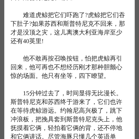
难道虎鲸把它们吓跑了?虎鲸把它们吞
下肚子?如果苏西和斯普特尼克不回来，那
才是没顶之灾，这儿离澳大利亚海岸至少
还有40英里!
他不敢再按召唤按钮，怕把虎鲸再引
回来，他可再也不想经历刚才那种胆颤心
惊的场面。他只有坐等，四下瞭望。
15分钟过去了，时间显得无比漫长。
斯普特尼克和苏西终于游来了，它们也许
在等待虎鲸游远。约翰尼高兴极了，跳下
冲浪板，把挽具套到斯普特尼克头上，他
抚摸着它俩，轻拍着它俩的背，还不停地
和它俩讲话。尽管海豚只懂几个英语单