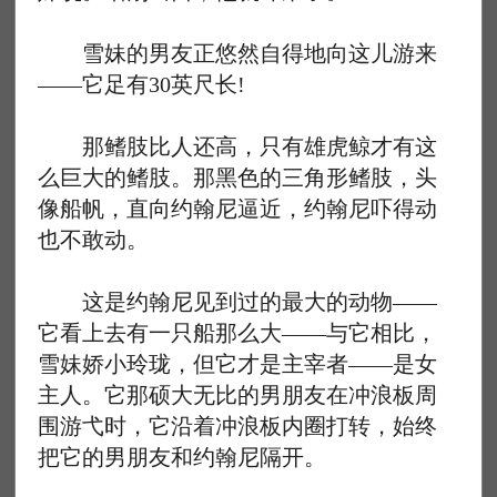
雪妹的男友正悠然自得地向这儿游来
——它足有30英尺长!
那鳍肢比人还高，只有雄虎鲸才有这
么巨大的鳍肢。那黑色的三角形鳍肢，头
像船帆，直向约翰尼逼近，约翰尼吓得动
也不敢动。
这是约翰尼见到过的最大的动物——
它看上去有一只船那么大——与它相比，
雪妹娇小玲珑，但它才是主宰者——是女
主人。它那硕大无比的男朋友在冲浪板周
围游弋时，它沿着冲浪板内圈打转，始终
把它的男朋友和约翰尼隔开。