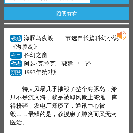
随便看看
海豚岛夜渡——节选自长篇科幻小说
标题
《海豚岛》
科幻之窗
栏目
阿瑟·克拉克 郭建中 译
作者
1993年第2期
期数
特大风暴几乎摧毁了整个海豚岛，船
只不是沉入海，就是被飓风掀上海滩，摔
得粉碎；发电厂瘫痪了，通讯中心被
毁……最糟的是，教授患了肺炎而又无药
医治。