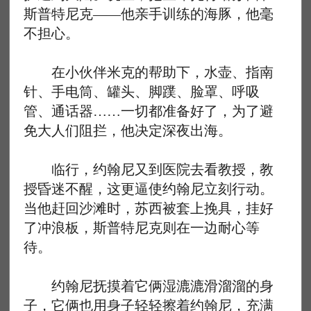
斯普特尼克——他亲手训练的海豚，他毫
不担心。
在小伙伴米克的帮助下，水壶、指南
针、手电筒、罐头、脚蹼、脸罩、呼吸
管、通话器……一切都准备好了，为了避
免大人们阻拦，他决定深夜出海。
临行，约翰尼又到医院去看教授，教
授昏迷不醒，这更逼使约翰尼立刻行动。
当他赶回沙滩时，苏西被套上挽具，挂好
了冲浪板，斯普特尼克则在一边耐心等
待。
约翰尼抚摸着它俩湿漉漉滑溜溜的身
子，它俩也用身子轻轻擦着约翰尼，充满