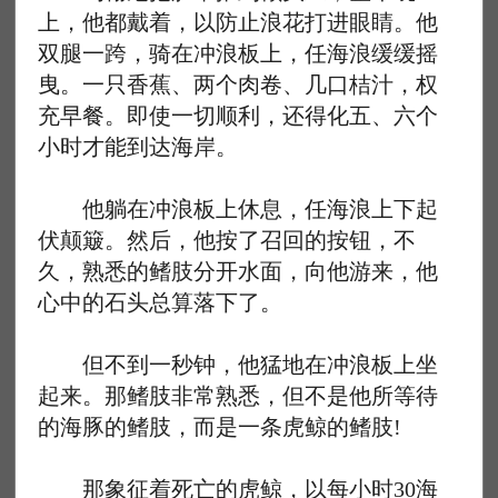
上，他都戴着，以防止浪花打进眼睛。他
双腿一跨，骑在冲浪板上，任海浪缓缓摇
曳。一只香蕉、两个肉卷、几口桔汁，权
充早餐。即使一切顺利，还得化五、六个
小时才能到达海岸。
他躺在冲浪板上休息，任海浪上下起
伏颠簸。然后，他按了召回的按钮，不
久，熟悉的鳍肢分开水面，向他游来，他
心中的石头总算落下了。
但不到一秒钟，他猛地在冲浪板上坐
起来。那鳍肢非常熟悉，但不是他所等待
的海豚的鳍肢，而是一条虎鲸的鳍肢!
那象征着死亡的虎鲸，以每小时30海