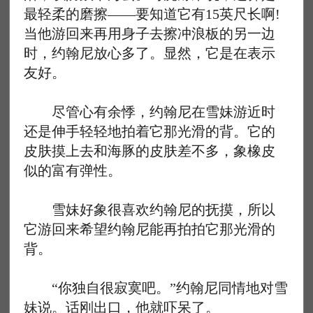
最轻柔的磨擦——要知道它有15英尺长啊!
当他游回来再用身子去擦冲浪板的另一边
时，约翰尼放心多了。显然，它是在表示
友好。
尽管心有余悸，约翰尼在雪妹游近时
还是伸手轻轻地拍着它那光滑的背。它的
皮肤摸上去和海豚的皮肤差不多，象橡皮
似的富有弹性。
雪妹好象很喜欢约翰尼的抚摸，所以
它游回来希望约翰尼能再拍拍它那光滑的
背。
“你独自很寂寞吧。”约翰尼同情地对雪
妹说。话刚出口，他就吓呆了。