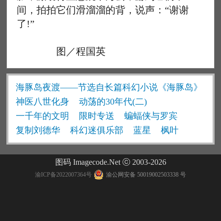
间，拍拍它们滑溜溜的背，说声：“谢谢
了!”
图／程国英
海豚岛夜渡——节选自长篇科幻小说《海豚岛》
神医八世化身
动荡的30年代(二)
一千年的文明
限时专送
蝙蝠侠与罗宾
复制刘德华
科幻迷俱乐部
蓝星
枫叶
图码 Imagecode.Net ⓒ 2003-2026
渝ICP备2022007364号
渝公网安备 50019002503338 号