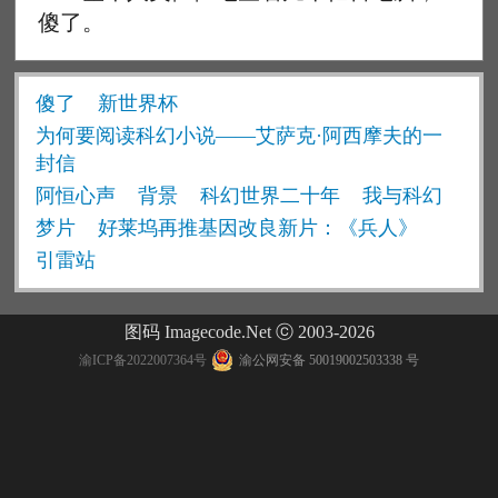
傻了。
傻了
新世界杯
为何要阅读科幻小说——艾萨克·阿西摩夫的一
封信
阿恒心声
背景
科幻世界二十年
我与科幻
梦片
好莱坞再推基因改良新片：《兵人》
引雷站
图码 Imagecode.Net ⓒ 2003-2026
渝ICP备2022007364号
渝公网安备 50019002503338 号