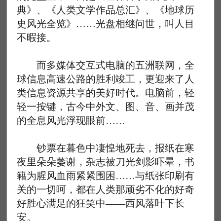
典》、《人类文学作品总汇》、《地球历
史风光全览》……光盘相继问世，叫人目
不暇接。
而多媒体交互式电脑的五洲联网，全
球信息高速公路的胜利竣工，更迎来了人
类信息资源共享的美好时代。电脑前，轻
轻一按键，古今中外文、图、音、画并茂
的全息风光浮现眼前……
钞票在暮色中凄惶地死去，报纸在寒
夜里朵朵萎谢，杂志被刀光剑影吓晕，书
籍为腥风血雨紧紧围困……与纸张印刷有
关的一切呵，都在人类那顽劣不化的好奇
好胜心满足的狂笑中——西风落叶下长
安。