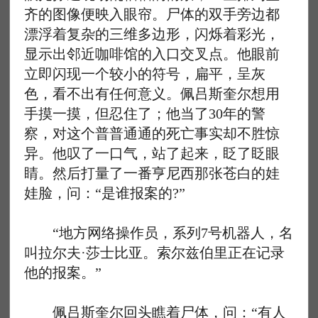
齐的图像便映入眼帘。尸体的双手旁边都
漂浮着复杂的三维多边形，闪烁着彩光，
显示出邻近咖啡馆的入口交叉点。他眼前
立即闪现一个较小的符号，扁平，呈灰
色，看不出有任何意义。佩吕斯奎尔想用
手摸一摸，但忍住了；他当了30年的警
察，对这个普普通通的死亡事实却不胜惊
异。他叹了一口气，站了起来，眨了眨眼
睛。然后打量了一番亨尼西那张苍白的娃
娃脸，问：“是谁报案的?”
“地方网络操作员，系列7号机器人，名
叫拉尔夫·莎士比亚。索尔兹伯里正在记录
他的报案。”
佩吕斯奎尔回头瞧着尸体，问：“有人