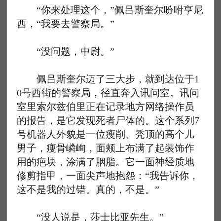
“你来处理这个，”佩吕斯奎尔吩咐亨尼
西，“我要去警察局。”
“没问题，中尉。”
佩吕斯奎尔迈了三大步，就到达位于1
0号西街的警察局，径直奔入讯问室。讯问
室里索尔兹伯里正在记录地方网络操作员
的报告，是它发现死者尸体的。这个系列7
号机器人外貌是一位瘦削、秃顶的高个儿
男子，瘦骨嶙峋，面颊上布满了起装饰作
用的疤块，涂满了胭脂。它一面神经质地
修剪指甲，一面尖声地抱怨：“我告诉你，
这不是我的过错。真的，不是。”
“没人说是，莎士比亚先生。”