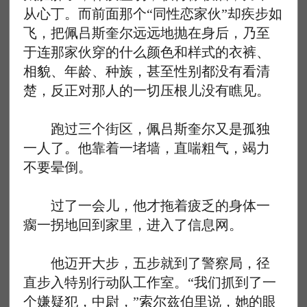
从心丁。而前面那个“同性恋家伙”却疾步如
飞，把佩吕斯奎尔远远地抛在身后，乃至
于连那家伙穿的什么颜色和样式的衣裤、
相貌、年龄、种族，甚至性别都没有看清
楚，反正对那人的一切压根儿没有瞧见。
跑过三个街区，佩吕斯奎尔又是孤独
一人了。他靠着一堵墙，直喘粗气，竭力
不要晕倒。
过了一会儿，他才拖着疲乏的身体一
瘸一拐地回到家里，进入了信息网。
他迈开大步，五步就到了警察局，径
直步入特别行动队工作室。“我们抓到了一
个嫌疑犯，中尉，”索尔兹伯里说，她的眼