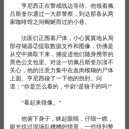
亨尼西正在警戒线边等待。他领着佩
吕斯奎尔通过一大群警察，到达那条从两
家咖啡馆之间蜿蜒而过的小巷。
法医们正围着尸体，小心翼翼地从局
部存储器②提取数据文件和图像，仿佛是
从空中摘取下来，捕捉进他们随身携带的
黑色公文包里。对这一切佩吕斯奎尔漠不
关心，他的注意力集中在血肉模糊的尸体
上面。亨尼西碰了一下他的拐肘。问
道：“你是怎么看的，中尉?是狼干的吗?”
“看起来很像。”
他俯下身子，眯起眼睛，仔细一瞧，
眼光掠过现场乱糟糟的情景，一些排列整