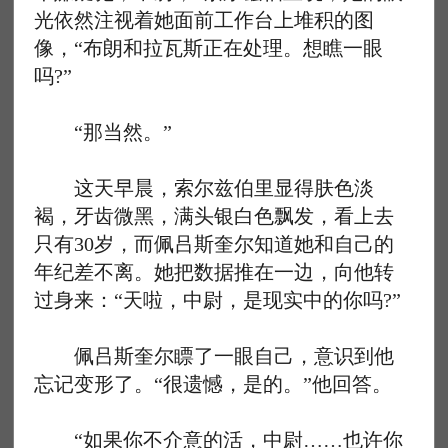
光依然注视着她面前工作台上堆积的图
像，“布朗和拉瓦斯正在处理。想瞧一眼
吗?”
“那当然。”
这天早晨，索尔兹伯里显得肤色淡
褐，牙齿微黑，满头银白色飘发，看上去
只有30岁，而佩吕斯奎尔知道她和自己的
年纪差不离。她把数据推在一边，向他转
过身来：“天啦，中尉，是现实中的你吗?”
佩吕斯奎尔瞟了一眼自己，意识到他
忘记变形了。“很遗憾，是的。”他回答。
“如果你不介意的活，中尉……也许你