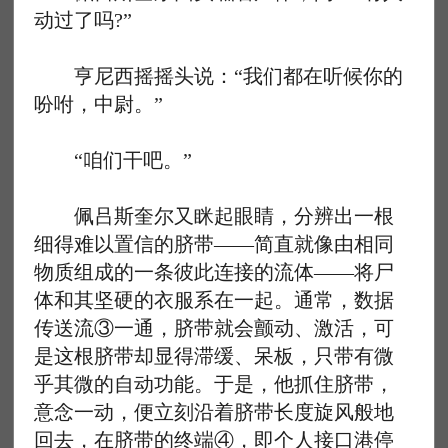
动过了吗?”
亨尼西摇摇头说：“我们都在听候你的
吩咐，中尉。”
“咱们干吧。”
佩吕斯奎尔又眯起眼睛，分辨出一根
细得难以置信的脐带——简直就像由相同
物质组成的一条彼此连接的流体——将尸
体和其坚硬的衣服系在一起。通常，数据
传送流③一通，脐带就会颤动、激活，可
是这根脐带却显得滞缓、呆板，只带有微
乎其微的自动功能。于是，他抓住脐带，
意念一动，便立刻沿着脐带长度旋风般地
回去，在脐带的终端④，即个人接口港停