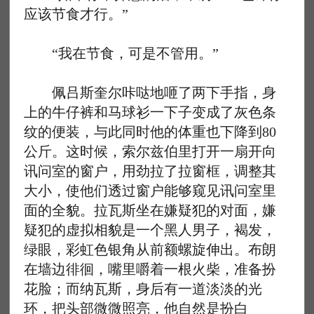
应该节食才行。”
“我在节食，可是不管用。”
佩吕斯奎尔咔哒地咂了两下手指，身
上的牛仔裤和马球衫一下子变成了灰色条
纹的便装，与此同时他的体重也下降到80
公斤。这时候，索尔兹伯里打开一扇开向
讯问室的窗户，用劲拉了拉窗框，调整其
大小，使他们透过窗户能够窥见讯问室里
面的全貌。拉瓦斯坐在嫌疑犯的对面，嫌
疑犯的虚拟相貌是一个黑人男子，褐发，
绿眼，彩虹色银角从前额螺旋伸出。布朗
在墙边徘徊，嘴里嚼着一根火柴，准备扮
花脸；而纳瓦斯，身后有一道淡淡的光
环，把头部微微照亮，他自然是扮白