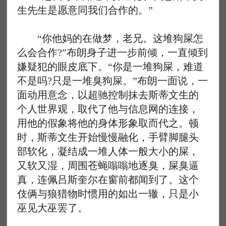
生先生是愿意同我们合作的。”
“你他妈的在做梦，老兄。这堆狗屎怎
么会合作?”布朗身子进一步前倾，一直倾到
嫌疑犯的眼皮底下。“你是一堆狗屎，难道
不是吗?只是一堆臭狗屎。”布朗一面说，一
面动用意念，以超驰控制抹去斯蒂文生的
个人世界观，取代了他与信息网的连接，
用他的假象将他的身体形象取而代之。顿
时，斯蒂文生开始慢慢融化，手臂脚腿头
部软化，凝结成一堆人体一般大小的屎，
又软又湿，周围苍蝇嗡嗡地逐臭，屎臭逼
真，连佩吕斯奎尔在窗前都闻到了。这个
伎俩与狼猎物时惯用的如出一辙，只是小
巫见大巫罢了。