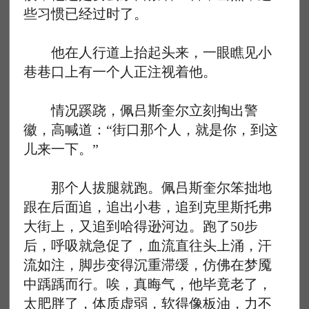
些习惯已经过时了。
他在人行道上抬起头来，一眼瞧见小
巷巷口上有一个人正注视着他。
情况蹊跷，佩吕斯奎尔立刻掏出警
徽，高喊道：“街口那个人，就是你，到这
儿来一下。”
那个人拔腿就跑。佩吕斯奎尔笨拙地
跟在后面追，追出小巷，追到克里斯托弗
大街上，又追到哈得逊河边。跑了50步
后，呼吸就急促了，血流直往头上涌，汗
流如注，脚步变得沉重滞缓，仿佛在梦魇
中踽踽而行。唉，真晦气，他毕竟老了，
太肥胖了，体质虚弱，软得像板油，力不