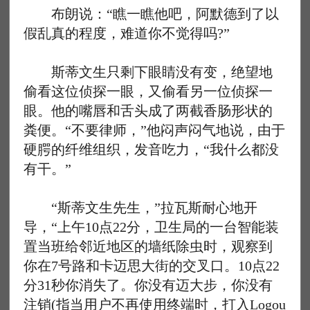
布朗说：“瞧一瞧他吧，阿默德到了以
假乱真的程度，难道你不觉得吗?”
斯蒂文生只剩下眼睛没有变，绝望地
偷看这位侦探一眼，又偷看另一位侦探一
眼。他的嘴唇和舌头成了两截香肠形状的
粪便。“不要律师，”他闷声闷气地说，由于
硬腭的纤维组织，发音吃力，“我什么都没
有干。”
“斯蒂文生先生，”拉瓦斯耐心地开
导，“上午10点22分，卫生局的一台智能装
置当班给邻近地区的墙纸除虫时，观察到
你在7号路和卡迈思大街的交叉口。10点22
分31秒你消失了。你没有迈大步，你没有
注销(指当用户不再使用终端时，打入Logou