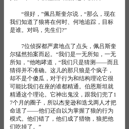
“很好，”佩吕斯奎尔说，“那么，现在
我们知道了狼将在何时、何地追踪，目标
是谁。对吗，先生们?”
7位侦探都严肃地点了点头，佩吕斯奎
尔猛然拍案而起。“我们是一无所知，一无
所知，”他咆哮道，“我们只是猜测——而且
猜得并不准确。这儿的那只狼是个疯子，
却不是个傻瓜，对于行为和结构理论它很
可能比我们在座的谁都精通。伯恩斯坦就
精通这个理论。它神出鬼没，跟我们兜了1
7个月的圈子，所以杰斐逊和迭戈两人才把
命送了——他们还自以为掌握了狼的行为
模式。他们错了，他们成了猎物，狼把他
们吃掉了。”