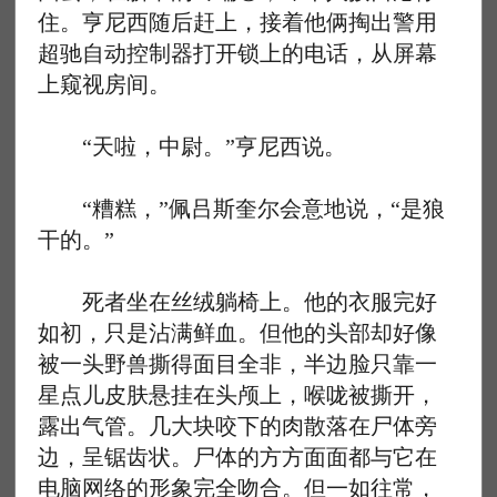
住。亨尼西随后赶上，接着他俩掏出警用
超驰自动控制器打开锁上的电话，从屏幕
上窥视房间。
“天啦，中尉。”亨尼西说。
“糟糕，”佩吕斯奎尔会意地说，“是狼
干的。”
死者坐在丝绒躺椅上。他的衣服完好
如初，只是沾满鲜血。但他的头部却好像
被一头野兽撕得面目全非，半边脸只靠一
星点儿皮肤悬挂在头颅上，喉咙被撕开，
露出气管。几大块咬下的肉散落在尸体旁
边，呈锯齿状。尸体的方方面面都与它在
电脑网络的形象完全吻合。但一如往常，