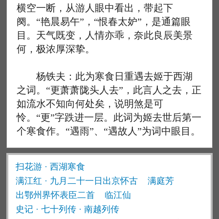
横空一断，从游人眼中看出，带起下
阕。“艳晨易午”，“恨春太妒”，是通篇眼
目。天气既变，人情亦乖，奈此良辰美景
何，极浓厚深挚。
杨铁夫：此为寒食日重遇去姬于西湖
之词。“更萧萧陇头人去”，此言人之去，正
如流水不知向何处矣，说明煞是可
怜。“更”字跌进一层。此词为姬去世后第一
个寒食作。“遇雨”、“遇故人”为词中眼目。
扫花游 · 西湖寒食
满江红 · 九月二十一日出京怀古
满庭芳
出鄂州界怀表臣二首
临江仙
史记 · 七十列传 · 南越列传