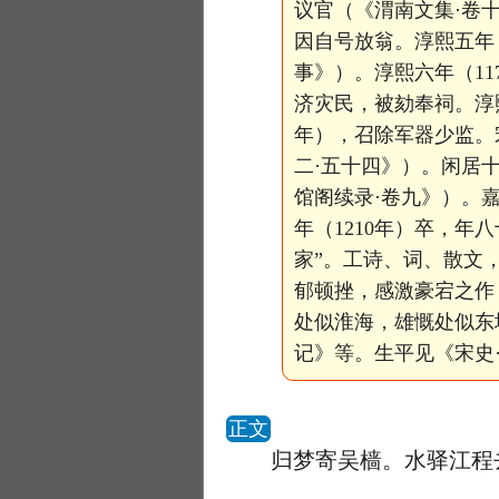
议官（《渭南文集·卷
因自号放翁。淳熙五年
事》）。淳熙六年（1
济灾民，被劾奉祠。淳熙
年），召除军器少监。
二·五十四》）。闲居
馆阁续录·卷九》）。嘉
年（1210年）卒，
家”。工诗、词、散文
郁顿挫，感激豪宕之作
处似淮海，雄慨处似东
记》等。生平见《宋史
正文
归梦寄吴樯。水驿江程去