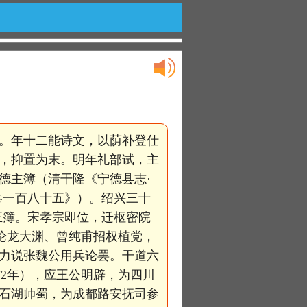
。年十二能诗文，以荫补登仕
次，抑置为末。明年礼部试，主
德主簿（清干隆《宁德县志·
卷一百八十五》）。绍兴三十
正簿。宋孝宗即位，迁枢密院
论龙大渊、曾纯甫招权植党，
，力说张魏公用兵论罢。干道六
72年），应王公明辟，为四川
范石湖帅蜀，为成都路安抚司参