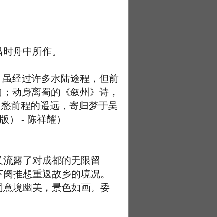
。
昌时舟中所作。
，虽经过许多水陆途程，但前
句；动身离蜀的《叙州》诗，
。愁前程的遥远，寄归梦于吴
） - 陈祥耀）
流露了对成都的无限留
下阕推想重返故乡的境况。
词意境幽美，景色如画。委