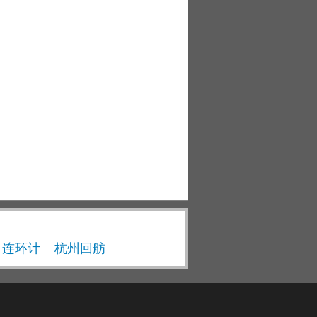
· 连环计
杭州回舫