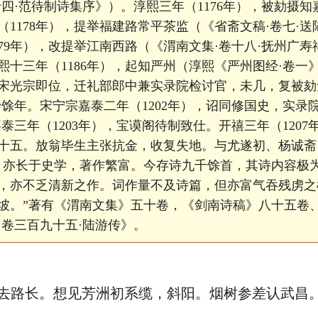
十四·范待制诗集序》）。淳熙三年（1176年），被劾摄
（1178年），提举福建路常平茶监（《省斋文稿·卷七·
179年），改提举江南西路（《渭南文集·卷十八·抚州广
十三年（1186年），起知严州（淳熙《严州图经·卷一》
宋光宗即位，迁礼部郎中兼实录院检讨官，未几，复被劾
十馀年。宋宁宗嘉泰二年（1202年），诏同修国史，实录
泰三年（1203年），宝谟阁待制致仕。开禧三年（120
年八十五。放翁毕生主张抗金，收复失地。与尤遂初、杨诚斋
，亦长于史学，著作繁富。今存诗九千馀首，其诗内容极
，亦不乏清新之作。词作量不及诗篇，但亦富气吞残虏之
坡。”著有《渭南文集》五十卷，《剑南诗稿》八十五卷
·卷三百九十五·陆游传》。
路长。想见芳洲初系缆，斜阳。烟树参差认武昌