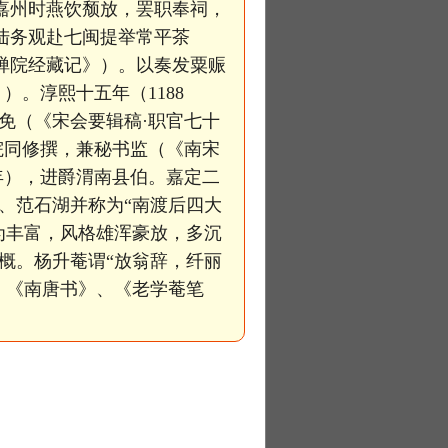
知嘉州时燕饮颓放，罢职奉祠，
送陆务观赴七闽提举常平茶
寿禅院经藏记》）。以奏发粟赈
）。淳熙十五年（1188
免（《宋会要辑稿·职官七十
院同修撰，兼秘书监（《南宋
7年），进爵渭南县伯。嘉定二
、范石湖并称为“南渡后四大
为丰富，风格雄浑豪放，多沉
概。杨升菴谓“放翁辞，纤丽
、《南唐书》、《老学菴笔
。