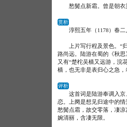
愁鬓点新霜。曾是朝衣染
赏析
淳熙五年（1178）春二
上片写行程及景色。“归梦
路尚远。陆游在蜀的《秋思
又有“楚柁吴樯又远游，浣
樯，也无非是表归心之急，希望
评析
这首词是陆游奉调入京、
恋。上阕是想见归途中的情
愁鬓点霜，故交零落，凄凉
婉清丽，含凄无限。