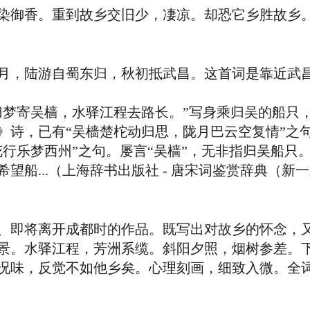
御香。重到故乡交旧少，凄凉。却恐它乡胜故乡
月，陆游自蜀东归，秋初抵武昌。这首词是靠近武
寄吴樯，水驿江程去路长。”写身乘归吴的船只
》诗，已有“吴樯楚柁动归思，陇月巴云空复情”之
花行乐梦西州”之句。屡言“吴樯”，无非指归吴船只
船...（上海辞书出版社 - 唐宋词鉴赏辞典（新一版
即将离开成都时的作品。既写出对故乡的怀念，又
景。水驿江程，芳洲系缆。斜阳夕照，烟树参差。
况味，反觉不如他乡矣。心理刻画，细致入微。全