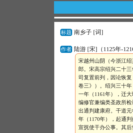
南乡子
[词]
标题
陆游 [宋]（1125年-12
作者
宋越州山阴（今浙江绍
郎。宋高宗绍兴二十三
司复置前列，因论恢复
卷三》）。绍兴三十年
一年（1161年），
编修官兼编类圣政所检
出通判建康府。干道元
年（1170年），起通
宣抚使干办公事。其后