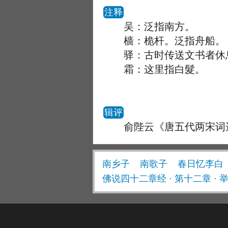
注释
吴：泛指南方。
樯：桅杆。泛指舟船。
驿：古时传送文书者休息
霜：这里指白髮。
辑评
俞陛云《唐五代两宋词选
南乡子
南歌子
春日忆李白
佛说四十二章经 · 第十二章 · 