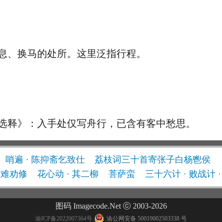
、换马的处所。这里泛指行程。
释》：入手处仅写舟行，已含有客中愁思。
哨遍 · 陈抑斋乞致仕
荔枝词三十首寄张子白杨鬯侯
举难劝修
花心动 · 其二柳
菩萨蛮
三十六计 · 败战计 
图码 Imagecode.Net ⓒ 2003-2026
渝ICP备2022007364号
渝公网安备 50019002503338 号