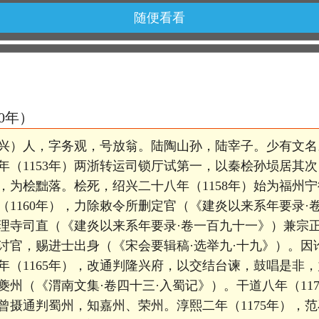
随便看看
10年）
兴）人，字务观，号放翁。陆陶山孙，陆宰子。少有文名
年（1153年）两浙转运司锁厅试第一，以秦桧孙埙居其
，为桧黜落。桧死，绍兴二十八年（1158年）始为福州宁
（1160年），力除敕令所删定官（《建炎以来系年要录·
迁大理寺司直（《建炎以来系年要录·卷一百九十一》）兼宗
讨官，赐进士出身（《宋会要辑稿·选举九·十九》）。因
年（1165年），改通判隆兴府，以交结台谏，鼓唱是非
判夔州（《渭南文集·卷四十三·入蜀记》）。干道八年（11
曾摄通判蜀州，知嘉州、荣州。淳熙二年（1175年），