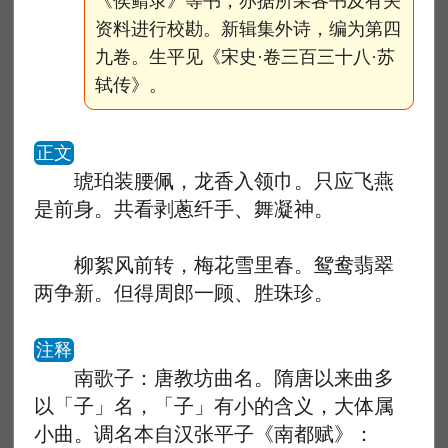
《侯鲭录》等书，亦据所采各书及有关
资料进行校勘。新辑集外诗，编为第四
九卷。生平见《宋史·卷三百三十八·苏
轼传》。
正文
琥珀装腰佩，龙香入领巾。只应飞燕
是前身。共看剥蔥纤手、舞凝神。
柳絮风前转，梅花雪里春。鸳鸯翡翠
两争新。但得周郎一顾、胜珠珍。
注释
南歌子：唐教坊曲名。隋唐以来曲多
以「子」名，「子」有小的含义，大体属
小曲。调名本自汉张平子《南都赋》：