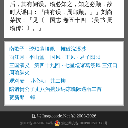
后，其有阙误。瑜必知之，知之必顾，故
时人谣曰：『曲有误，周郎顾。』」刘尚
荣按：「见《三国志·卷五十四·〈吴书·周
瑜传〉》。」
南歌子 · 琥珀装腰佩
摊破浣溪沙
西江月 · 平山堂
国风 · 王风 · 君子阳阳
三国演义 · 第四十九回 · 七星坛诸葛祭风 三江口
周瑜纵火
观刈麦
花心动 · 其二柳
陪诸贵公子丈八沟携妓纳凉晚际遇雨二首
贺新郎
蝉
图码 Imagecode.Net ⓒ 2003-2026
渝ICP备2022007364号
渝公网安备 50019002503338 号