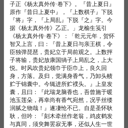
子正《杨太真外传·卷下》。『昔上夏日』
原作『昔日上夏中』，『上数棋子』下脱
『将』字，『上局乱』下脱『之』字。今
据《杨太真外传》乙正。」龙榆生笺引
《杨太真外传·卷下》：「乾元元年，贺怀
智又上言，曰：『昔上夏日与亲王棋，令
臣独弹琵琶，贵妃立于局前观之。上数抨
子将输，贵妃放康国猧子上局乱之，上大
悦。时风吹贵妃领巾于臣巾上，良久回
身，方落。及归，觉满身香气，乃卸头帻
贮于锦囊中。今辄进所贮襆头。』上皇发
囊，且曰：『此瑞龙脑香也，吾曾施于暖
池玉莲朵，再幸尚有香气宛然，况乎丝缕
润腻之物哉！』遂凄怆不已。自是圣怀耿
耿，但吟：『刻木牵丝作老翁，鸡皮鹤发
与真同，须臾舞罢寂无事，还似人生一世