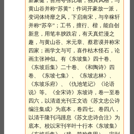
新豪健，善用夸张比喻，独具风格，与
黄山谷并称“苏黄”；作词开豪放一派，
变词体绮靡之风，下启南宋，与辛稼轩
并称“苏辛”；工书，擅行、楷，能自创
新意，用笔丰腴跌宕，有天真烂漫之
趣，与黄山谷、米元章、蔡君谟并称宋
四家；画学文与可，喜作枯木怪石，论
画主张神似。有《东坡集》四十卷、
《东坡后集》二十卷、《和陶诗》四
卷、《东坡七集》、《东坡志林》、
《东坡乐府》、《仇池笔记》《论语
说》等。《全宋诗》东坡诗，卷一至卷
四六，以清道光刊王文诰《苏文忠公诗
编注集成》为底本，卷四七、卷四八，
以清干隆刊冯踵息《苏文忠诗合注》为
底本。校以宋刊半叶十行本《东坡集》