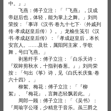
中。』」
飞燕：傅子立注：「『飞燕』，汉成
帝赵后也，体轻，能为掌上之舞。」刘尚
荣按：「事详《汉书·卷九十七下·〈外戚列
传·孝成赵皇后传〉》。」龙榆生笺引《汉
书·孝成赵皇后传》：「孝成赵皇后，本长
安宫人。……及壮，属阳阿主家，学歌
舞，号曰飞燕。」
剥葱纤手：傅子立注：「白乐天诗：
『双眸剪秋水，十指剥春葱。』」刘尚荣
按：「句出《筝》诗，见《白氏长庆集·卷
六十四》。」
柳絮、梅花：傅子立注：「『柳
絮』、『梅花』，言舞态轻飘若此。」
周郎一顾：傅子立注：「《吴书》：
『周瑜字公瑾，少精意于音乐。虽三爵之