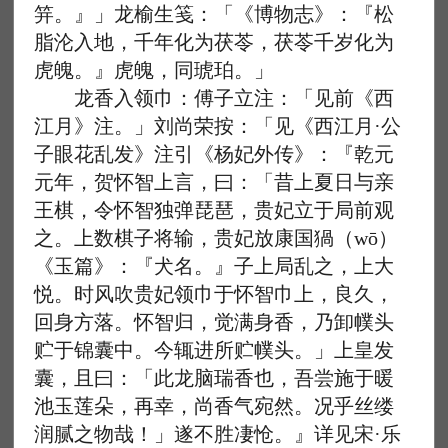
笄。』」龙榆生笺：「《博物志》：『松
脂沦入地，千年化为茯苓，茯苓千岁化为
虎魄。』虎魄，同琥珀。」
龙香入领巾：傅子立注：「见前《西
江月》注。」刘尚荣按：「见《西江月·公
子眼花乱发》注引《杨妃外传》：『乾元
元年，贺怀智上言，曰：「昔上夏日与亲
王棋，令怀智独弹琵琶，贵妃立于局前观
之。上数棋子将输，贵妃放康国猧（wō）
《玉篇》：『犬名。』子上局乱之，上大
悦。时风吹贵妃领巾于怀智巾上，良久，
回身方落。怀智归，觉满身香，乃卸幞头
贮于锦囊中。今辄进所贮幞头。」上皇发
囊，且曰：「此龙脑瑞香也，吾尝施于暖
池玉莲朵，再幸，尚香气宛然。况乎丝缕
润腻之物哉！」遂不胜凄怆。』详见宋·乐