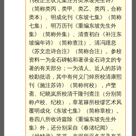
刊校正王状元集注分类东坡先生诗》
（简称类丙，类甲、类乙、类丙，合称
类本）、明成化刊《东坡七集》（简称
七集）、明万历刊《重编东坡先生外
集》（简称外集）、清查初白《补注东
坡编年诗》（简称查注）、清冯踵息
《苏文忠诗合注》（简称合注）。参校
资料一为金石碑帖和著录金石诗文的专
著的有关部分；一为清人、近人的苏诗
校勘批语，其中有何义门焯所校清康熙
刊《施注苏诗》（简称何校），卢檠
斋、纪晓岚所校清干隆刊查注（分别简
称卢校、纪校），章茗簃所校缪艺术风
覆明成化《东坡七集》（简称章校）。
卷四八所收诗篇除《重编东坡先生外
集》外，还分别采自《春渚纪闻》、