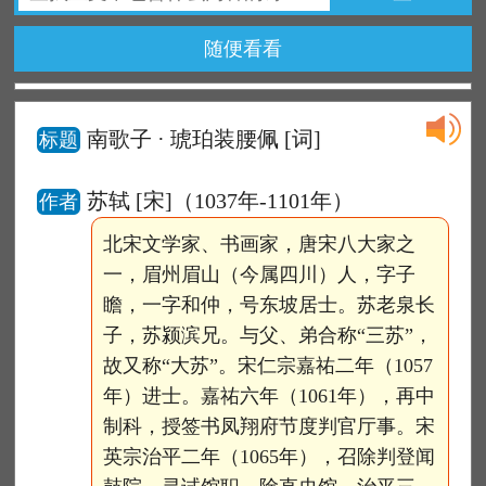
随便看看
南歌子 · 琥珀装腰佩
[词]
标题
苏轼 [宋]（1037年-1101年）
作者
北宋文学家、书画家，唐宋八大家之
一，眉州眉山（今属四川）人，字子
瞻，一字和仲，号东坡居士。苏老泉长
子，苏颍滨兄。与父、弟合称“三苏”，
故又称“大苏”。宋仁宗嘉祐二年（1057
年）进士。嘉祐六年（1061年），再中
制科，授签书凤翔府节度判官厅事。宋
英宗治平二年（1065年），召除判登闻