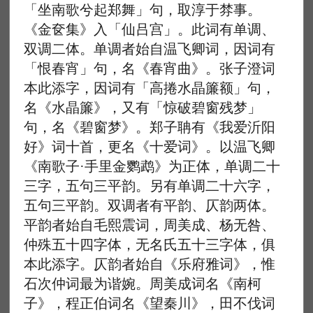
「坐南歌兮起郑舞」句，取淳于棼事。
《金奁集》入「仙吕宫」。此词有单调、
双调二体。单调者始自温飞卿词，因词有
「恨春宵」句，名《春宵曲》。张子澄词
本此添字，因词有「高捲水晶簾额」句，
名《水晶簾》，又有「惊破碧窗残梦」
句，名《碧窗梦》。郑子聃有《我爱沂阳
好》词十首，更名《十爱词》。以温飞卿
《南歌子·手里金鹦鹉》为正体，单调二十
三字，五句三平韵。另有单调二十六字，
五句三平韵。双调者有平韵、仄韵两体。
平韵者始自毛熙震词，周美成、杨无咎、
仲殊五十四字体，无名氏五十三字体，俱
本此添字。仄韵者始自《乐府雅词》，惟
石次仲词最为谐婉。周美成词名《南柯
子》，程正伯词名《望秦川》，田不伐词