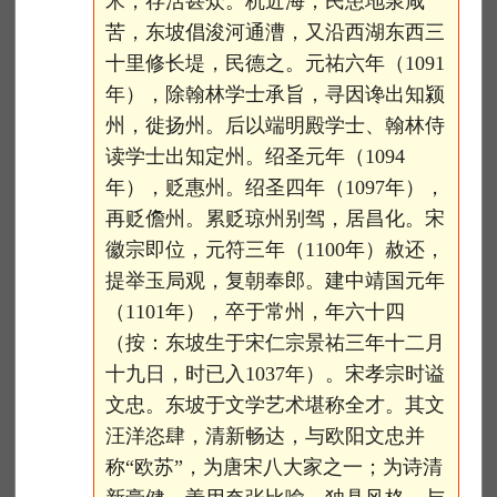
米，存活甚众。杭近海，民患地泉咸
苦，东坡倡浚河通漕，又沿西湖东西三
十里修长堤，民德之。元祐六年（1091
年），除翰林学士承旨，寻因谗出知颍
州，徙扬州。后以端明殿学士、翰林侍
读学士出知定州。绍圣元年（1094
年），贬惠州。绍圣四年（1097年），
再贬儋州。累贬琼州别驾，居昌化。宋
徽宗即位，元符三年（1100年）赦还，
提举玉局观，复朝奉郎。建中靖国元年
（1101年），卒于常州，年六十四
（按：东坡生于宋仁宗景祐三年十二月
十九日，时已入1037年）。宋孝宗时谥
文忠。东坡于文学艺术堪称全才。其文
汪洋恣肆，清新畅达，与欧阳文忠并
称“欧苏”，为唐宋八大家之一；为诗清