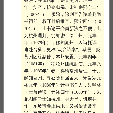
鼓院，寻试馆职，除直史馆。治平三
年，父卒，护丧归蜀。宋神宗熙宁二年
（1069年），服除，除判官告院兼判尚
书祠部，权开封府推官。熙宁四年（10
70年），上书论王介甫新法之不便，出
为杭州通判。徙知密、徐二州。元丰二
年（1079年），移知湖州，因诗托讽，
逮赴台狱，史称“乌台诗案”。狱罢，贬
黄州团练副使，本州安置。元丰四年
（1081年），移汝州团练副使。元丰八
年（1085年）春，得请常州居住，十月
起知登州。寻召除起居舍人。宋哲宗元
祐元年（1086年）迁中书舍人，改翰林
学士兼侍读。元祐四年（1089年），以
龙图阁学士知杭州。会大旱，饥疾并
作，东坡请免上供米，又减价粜常平