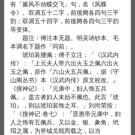
有「簾风不动蝶交飞」句，名《风蝶
令》。双调五十二字，前後阕各四句三平
韵；双调五十四字，前後阕各四句三平韵
等变体。
题注：傅注本无题。明吴讷钞本、毛
本调名下题作「同前」。
琥珀装腰佩：傅子立注：「《汉武内
传》：『上元夫人带六出火玉之佩六出火
玉之佩，原作『六山火五兵佩』，据《守
山阁丛书》本《汉武内传》原文校改。』
《搜神记》：『元康中，妇人饰五兵
佩。』盖古者妇人未始不佩也。此言『琥
珀』，则以琥珀装饰之耳。」刘尚荣按：
「《搜神记·卷七》：『晋惠帝元康中，妇
人之饰有五佩兵。又以金、银、象角、玳
瑁之属，为斧钺戈戟而载之，以当