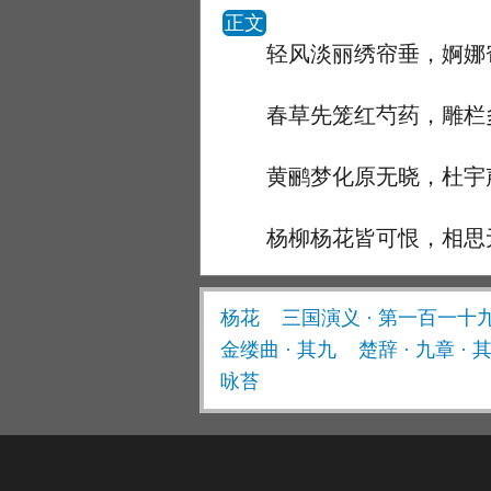
正文
轻风淡丽绣帘垂，婀娜
春草先笼红芍药，雕栏
黄鹂梦化原无晓，杜宇
杨柳杨花皆可恨，相思
杨花
三国演义 · 第一百一十
金缕曲 · 其九
楚辞 · 九章 · 
咏苔