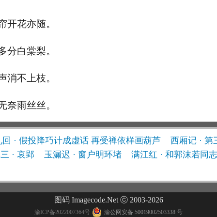
帘开花亦随。
多分白棠梨。
声消不上枝。
无奈雨丝丝。
九回 · 假投降巧计成虚话 再受禅依样画葫芦
西厢记 · 第
其三 · 哀郢
玉漏迟 · 窗户明环堵
满江红 · 和郭沫若同
图码 Imagecode.Net ⓒ 2003-2026
渝ICP备2022007364号
渝公网安备 50019002503338 号