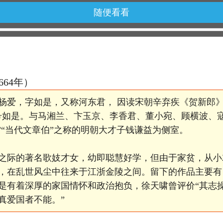
随便看看
1664年）
杨爱，字如是，又称河东君， 因读宋朝辛弃疾《贺新郎》
号如是。与马湘兰、卞玉京、李香君、董小宛、顾横波、
”“当代文章伯”之称的明朝大才子钱谦益为侧室。
际的著名歌妓才女，幼即聪慧好学，但由于家贫，从小
，在乱世风尘中往来于江浙金陵之间。留下的作品主要有
是有着深厚的家国情怀和政治抱负，徐天啸曾评价“其志
真爱国者不能。”