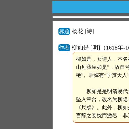
杨花
[诗]
标题
柳如是 [明]（1618年-
作者
柳如是，女诗人，本名
山见我应如是”，故自
艳”。后嫁有“学贯天人
柳如是是明清易代之
坠入章台，改名为柳隐
《尺牍》。此外，柳如
言辞之委婉而激烈，非