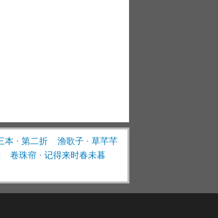
三本 · 第二折
渔歌子 · 草芊芊
志
卷珠帘 · 记得来时春未暮