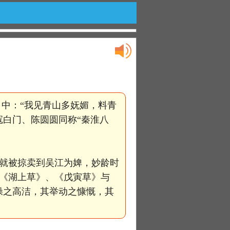
中：“我见青山多妩媚，料青
寇白门、陈圆圆同称“秦淮八
就被掠卖到吴江为婢，妙龄时
《湖上草》、《戊寅草》与
操之高洁，其举动之慷慨，其