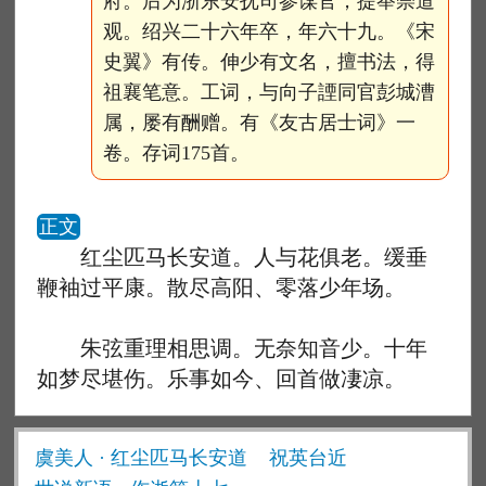
府。后为浙东安抚司参谋官，提举崇道
观。绍兴二十六年卒，年六十九。《宋
史翼》有传。伸少有文名，擅书法，得
祖襄笔意。工词，与向子諲同官彭城漕
属，屡有酬赠。有《友古居士词》一
卷。存词175首。
正文
红尘匹马长安道。人与花俱老。缓垂
鞭袖过平康。散尽高阳、零落少年场。
朱弦重理相思调。无奈知音少。十年
如梦尽堪伤。乐事如今、回首做凄凉。
虞美人 · 红尘匹马长安道
祝英台近