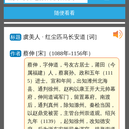
随便看看
虞美人 · 红尘匹马长安道
[词]
标题
蔡伸 [宋]（1088年-1156年）
作者
蔡伸，字伸道，号友古居士，莆田（今
属福建）人，蔡襄孙。政和五年（111
5）进士。宣和年间，出知潍州北海
县、通判徐州。赵构以康王开大元帅幕
府，伸间道谒军门，留置幕府。南渡
后，通判真州，除知滁州。秦桧当国，
以赵鼎党被罢，主管台州崇道观。绍兴
九年（1139），起知徐州，改知德安