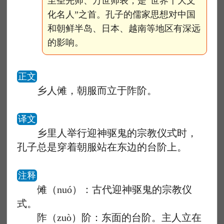
至圣先师、万世师表，是“世界十大文
化名人”之首。孔子的儒家思想对中国
和朝鲜半岛、日本、越南等地区有深远
的影响。
正文
乡人傩，朝服而立于阼阶。
译文
乡里人举行迎神驱鬼的宗教仪式时，
孔子总是穿着朝服站在东边的台阶上。
注释
傩（nuó）：古代迎神驱鬼的宗教仪
式。
阼（zuò）阶：东面的台阶。主人立在