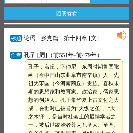
随便看看
论语 · 乡党篇 · 第十四章
[文]
标题
孔子 [周]（前551年-前479年）
作者
孔子，名丘，字仲尼，东周时期鲁国陬
邑（今中国山东曲阜市南辛镇）人，先
祖为宋国（今河南商丘）贵族。春秋末
期的思想家和教育家、政治家，儒家思
想的创始人。孔子集华夏上古文化之大
成，在世时已被誉为“天纵之圣”、“天
之木铎”，是当时社会上的最博学者之
一，被后世统治者尊为孔圣人、至圣、