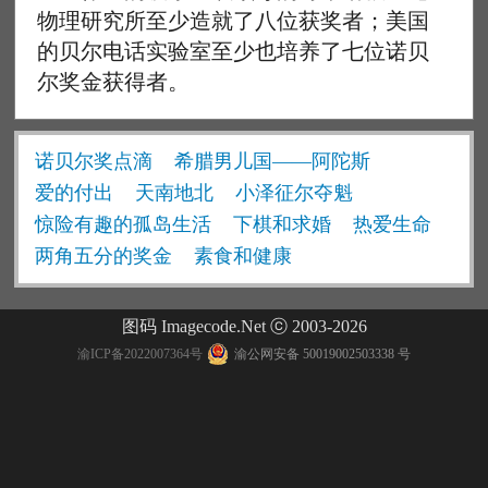
物理研究所至少造就了八位获奖者；美国
的贝尔电话实验室至少也培养了七位诺贝
尔奖金获得者。
诺贝尔奖点滴
希腊男儿国——阿陀斯
爱的付出
天南地北
小泽征尔夺魁
惊险有趣的孤岛生活
下棋和求婚
热爱生命
两角五分的奖金
素食和健康
图码 Imagecode.Net ⓒ 2003-2026
渝ICP备2022007364号
渝公网安备 50019002503338 号