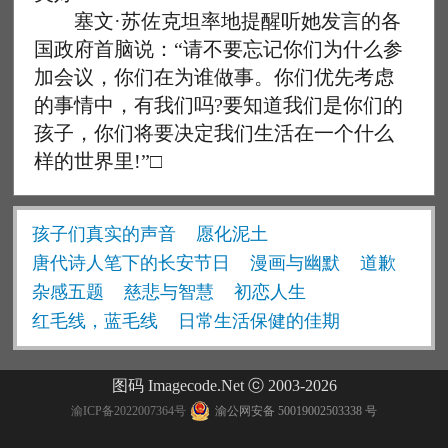
塞文·苏佐克坦率地提醒听她发言的各
国政府首脑说：“请不要忘记你们为什么参
加会议，你们在为谁做事。你们优先考虑
的事情中，有我们吗?要知道我们是你们的
孩子，你们将要决定我们生活在一个什么
样的世界里!”□
孩子们真实的声音
愿化泥土
唐代诗人笔下的长安节日
漫画与幽默
道歉
杂感五题
慈悲与智慧
初恋人生
红毛线，蓝毛线
日常生活保健的佳期
图码 Imagecode.Net ⓒ 2003-2026
渝ICP备2022007364号
渝公网安备 50019002503338 号