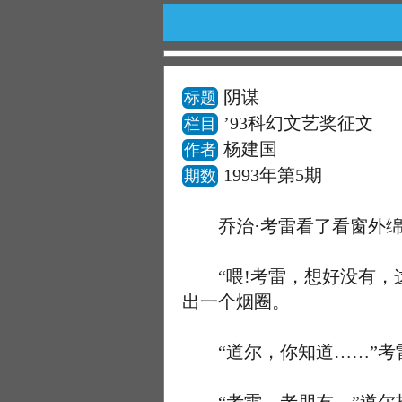
阴谋
标题
’93科幻文艺奖征文
栏目
杨建国
作者
1993年第5期
期数
乔治·考雷看了看窗外绵
“喂!考雷，想好没有，这
出一个烟圈。
“道尔，你知道……”考