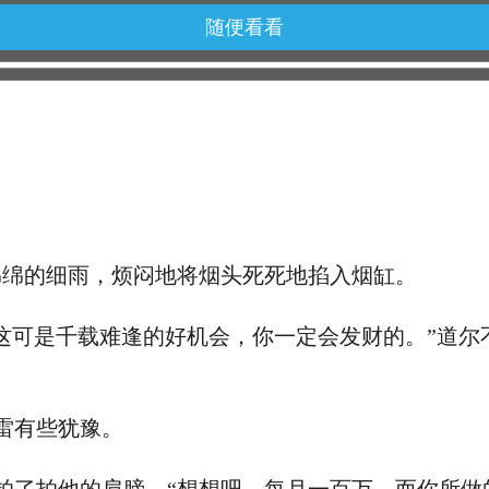
随便看看
绵的细雨，烦闷地将烟头死死地掐入烟缸。
可是千载难逢的好机会，你一定会发财的。”道尔
雷有些犹豫。