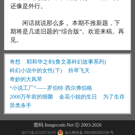
还像是外行。
闲话就说那么多 。本期不推新题，下
期将是几道旧题的“综合版”。欢迎来稿。再
见。
奇想
耶和华之剑(鲁文基科幻故事系列)
科幻小说中的女性(下)
持琴飞天
奇妙的大风琴
“小说工厂”——罗伯特·西尔弗伯格
2000万年前的细菌
金花小姐的生日
为了生存
异类杀手
图码 Imagecode.Net ⓒ 2003-2026
渝ICP备2022007364号
渝公网安备 50019002503338 号