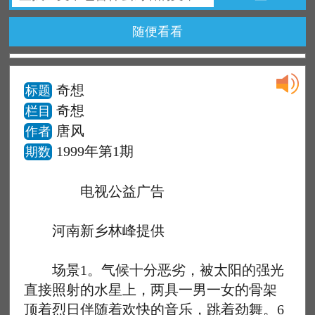
随便看看
奇想
标题
奇想
栏目
唐风
作者
1999年第1期
期数
电视公益广告
河南新乡林峰提供
场景1。气候十分恶劣，被太阳的强光
直接照射的水星上，两具一男一女的骨架
顶着烈日伴随着欢快的音乐，跳着劲舞。6