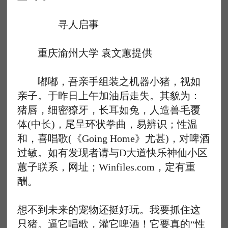
寻人启事
重庆渝州大学 袁文蕙提供
嘟嘟，吾亲手组装之机器小猪，视如
亲子。于昨日上午加油后走失。其貌为：
猪唇，细密獠牙，长耳如兔，人造兽毛覆
体(中长)，尾呈环状拳曲，易辨识；性温
和，喜唱歌(《Going Home》尤甚)，对啤酒
过敏。如有发现者请与D大道快乐神仙小区
蕙子联系，网址；Winfiles.com，定有重
酬。
想不到未来的宠物还挺好玩。我要抓住这
只猪。逼它唱歌，灌它啤酒！它要真的“性