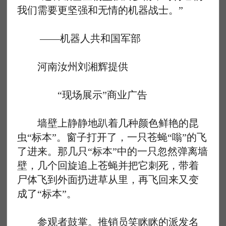
我们需要更坚强和无情的机器战士。”
——机器人共和国军部
河南汝州刘湘辉提供
“现场展示”商业广告
墙壁上静静地趴着几种颜色鲜艳的昆
虫“标本”。窗子打开了，一只苍蝇“嗡”的飞
了进来。那几只“标本”中的一只忽然弹离墙
壁，几个回旋追上苍蝇并把它刺死，带着
尸体飞到外面扔进草从里，再飞回来又变
成了“标本”。
参观者鼓掌。推销员笑眯眯的派发名