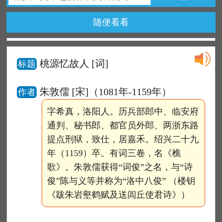
随便看看
桃源忆故人
[词]
标题
朱敦儒 [宋]（1081年-1159年）
作者
字希真，洛阳人。历兵部郎中、临安府
通判、秘书郎、都官员外郎、两浙东路
提点刑狱，致仕，居嘉禾。绍兴二十九
年（1159）卒。有词三卷，名《樵
歌》。朱敦儒获得“词俊”之名，与“诗
俊”陈与义等并称为“洛中八俊” （楼钥
《跋朱岩壑鹤赋及送闾丘使君诗》）