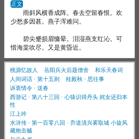
正文
雨斜风横香成阵。春去空留春恨。欢
少愁多因甚。燕子浑难问。
碧尖蹙损眉慵晕。泪湿燕支红沁。可
惜海棠吹尽。又是黄昏近。
桃源忆故人
岳阳兵火后题僧舍
和乐天春词
人间词话 · 第十五则
桂殿秋 · 思往事
诉衷情令 · 送春
西游记 · 第八十三回 · 心猿识得丹头 姹女还归本
性
江上吟
水浒传 · 第一百零八回 · 乔道清兴雾取城 小旋风
藏炮击贼