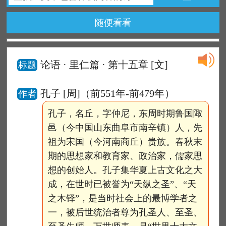
随便看看
论语 · 里仁篇 · 第十五章
[文]
标题
孔子 [周]（前551年-前479年）
作者
孔子，名丘，字仲尼，东周时期鲁国陬
邑（今中国山东曲阜市南辛镇）人，先
祖为宋国（今河南商丘）贵族。春秋末
期的思想家和教育家、政治家，儒家思
想的创始人。孔子集华夏上古文化之大
成，在世时已被誉为“天纵之圣”、“天
之木铎”，是当时社会上的最博学者之
一，被后世统治者尊为孔圣人、至圣、